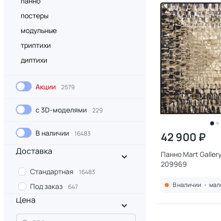
панно
постеры
модульные
триптихи
диптихи
Акции
2579
с 3D-моделями
229
В наличии
16483
42 900 ₽
Доставка
Панно Mart Galler
209969
Стандартная
16483
В наличии
•
мал
Под заказ
647
Цена