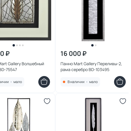
00 ₽
16 000 ₽
art Gallery Волшебный
Панно Mart Gallery Переливы-2,
BD-75547
рама серебро BD-103495
личии
•
мало
В наличии
•
мало