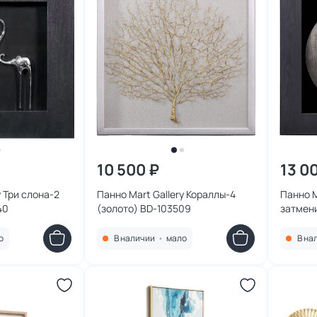
10 500 ₽
13 0
y Три слона-2
Панно Mart Gallery Кораллы-4
Панно M
40
(золото) BD-103509
затмен
о
В наличии
•
мало
В на