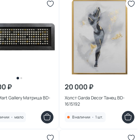
00 ₽
20 000 ₽
art Gallery Матрица BD-
Холст Garda Decor Танец BD-
1615192
личии
•
мало
В наличии
•
1 шт.