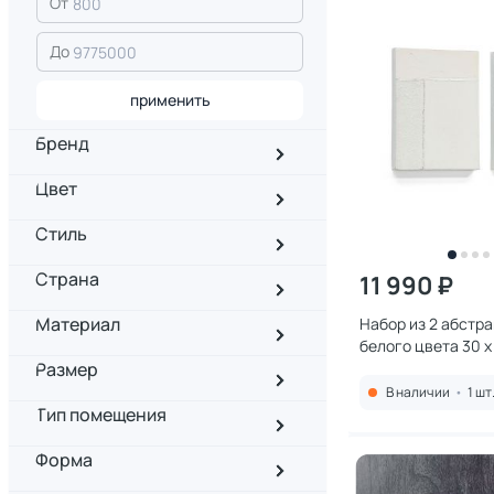
От
До
применить
Бренд
Цвет
Стиль
Страна
11 990 ₽
Материал
Набор из 2 абстр
белого цвета 30 x
Размер
La Forma (ex Julia 
2609104
В наличии
•
1 шт
Тип помещения
Форма