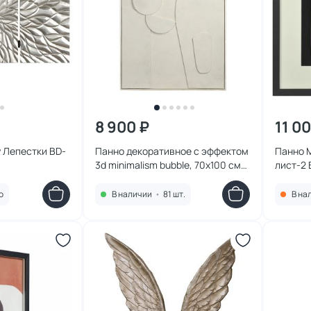
8 900 ₽
11 0
y Лепестки BD-
Панно декоративное с эффектом
Панно M
3d minimalism bubble, 70х100 см
лист-2 
Bergenson Bjorn BD-3067910
о
В наличии
•
81 шт.
В на