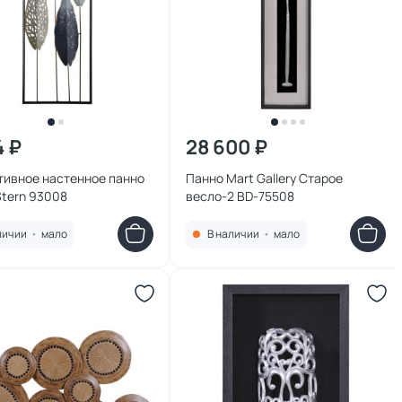
4 ₽
28 600 ₽
тивное настенное панно
Панно Mart Gallery Старое
Stern 93008
весло-2 BD-75508
личии
•
мало
В наличии
•
мало