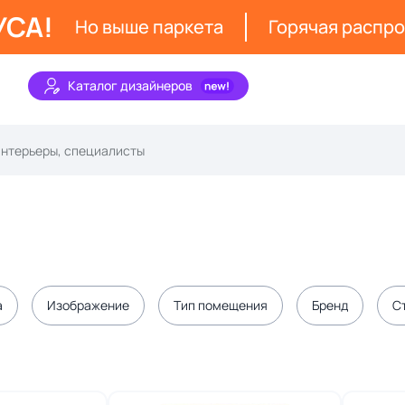
УСА!
Но выше паркета
Горячая распр
Каталог дизайнеров
а
Изображение
Тип помещения
Бренд
С