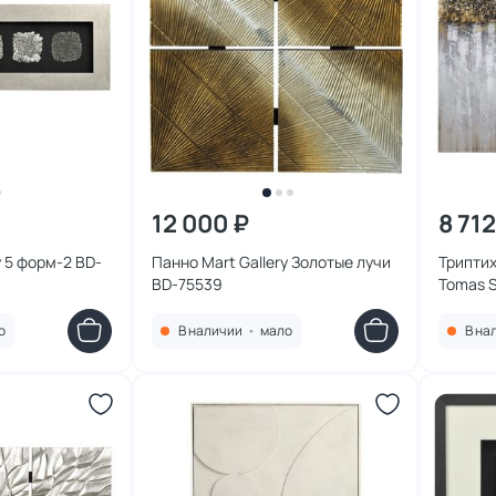
12 000 ₽
8 712
y 5 форм-2 BD-
Панно Mart Gallery Золотые лучи
Триптих
BD-75539
Tomas S
о
В наличии
•
мало
В на