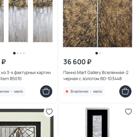
 ₽
36 600 ₽
 из 3-х фактурных картин
Панно Mart Gallery Вселенная-2
tern 85010
черная с золотом BD-103448
личии
•
мало
В наличии
•
мало