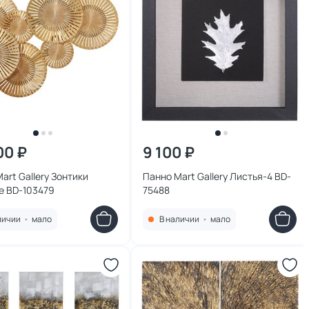
00 ₽
9 100 ₽
art Gallery Зонтики
Панно Mart Gallery Листья-4 BD-
е BD-103479
75488
личии
•
мало
В наличии
•
мало