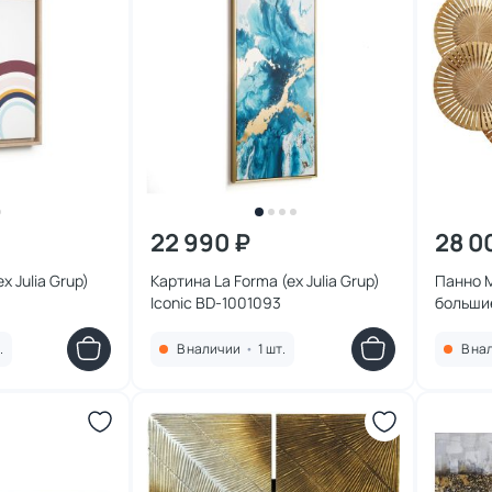
22 990 ₽
28 0
x Julia Grup)
Картина La Forma (ex Julia Grup)
Панно M
Iconic BD-1001093
больши
.
В наличии
•
1 шт.
В на