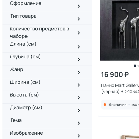
Оформление
Тип товара
Количество предметов в
наборе
Длина (см)
Глубина (см)
Жанр
16 900 ₽
Ширина (см)
Панно Mart Galler
(черная) BD-1034
Высота (см)
В наличии
•
мал
Диаметр (см)
Тема
Изображение