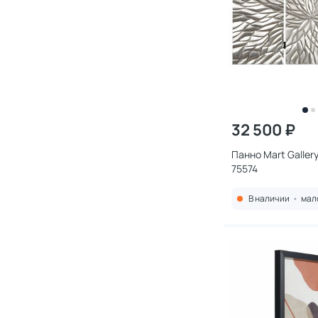
32 500 ₽
Панно Mart Galler
75574
В наличии
•
мал