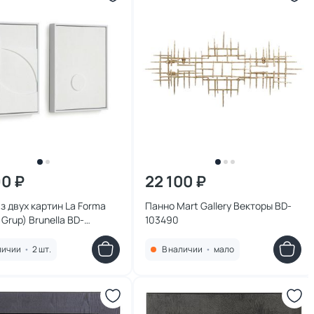
90 ₽
22 100 ₽
з двух картин La Forma
Панно Mart Gallery Векторы BD-
a Grup) Brunella BD-
103490
3
личии
•
2 шт.
В наличии
•
мало