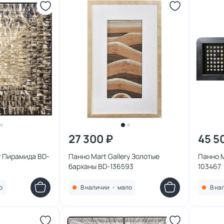
27 300 ₽
45 5
y Пирамида BD-
Панно Mart Gallery Золотые
Панно M
барханы BD-136593
103467
о
В наличии
•
мало
В на