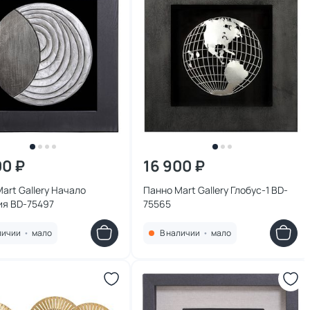
00 ₽
16 900 ₽
art Gallery Начало
Панно Mart Gallery Глобус-1 BD-
ия BD-75497
75565
личии
•
мало
В наличии
•
мало