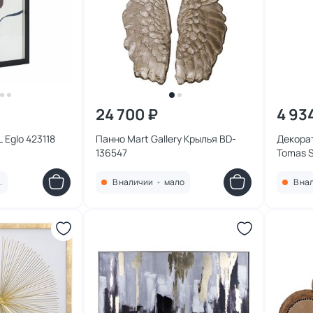
24 700 ₽
4 93
 Eglo 423118
Панно Mart Gallery Крылья BD-
Декора
136547
Tomas 
.
В наличии
•
мало
В на