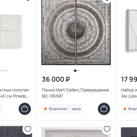
36 000 ₽
17 9
актных полотен
Панно Mart Gallery Превращение
Набор и
 40 см Pineda
BD-136587
(ex Juli
Grup) BD-
190200
.
В наличии
•
мало
В на