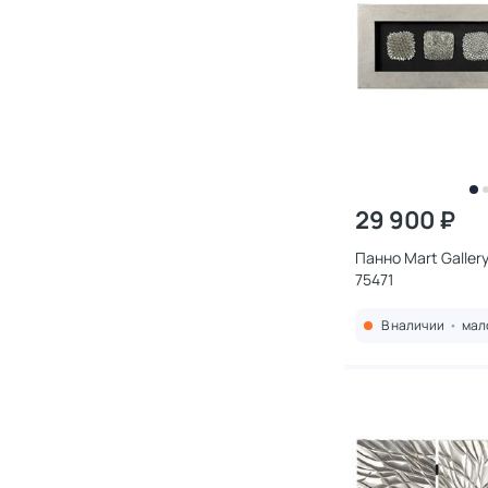
29 900 ₽
Панно Mart Galler
75471
В наличии
•
мал